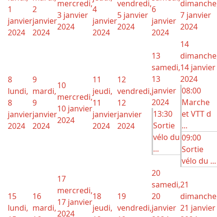
mercredi,
vendredi,
dimanche
1
2
4
6
3 janvier
5 janvier
7 janvier
janvier
janvier
janvier
janvier
2024
2024
2024
2024
2024
2024
2024
14
13
dimanche
samedi,
14 janvier
13
2024
8
9
11
12
10
janvier
08:00
lundi,
mardi,
jeudi,
vendredi,
mercredi,
2024
Marche
8
9
11
12
10 janvier
13:30
et VTT d
janvier
janvier
janvier
janvier
2024
Sortie
...
2024
2024
2024
2024
vélo du
09:00
...
Sortie
vélo du ...
20
17
samedi,
21
mercredi,
15
16
18
19
20
dimanche
17 janvier
lundi,
mardi,
jeudi,
vendredi,
janvier
21 janvier
2024