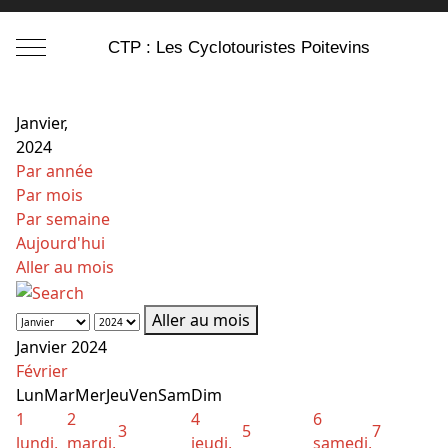
Mobile Menu Toggle
CTP : Les Cyclotouristes Poitevins
Janvier,
2024
Par année
Par mois
Par semaine
Aujourd'hui
Aller au mois
Aller au mois
Janvier 2024
Février
Lun
Mar
Mer
Jeu
Ven
Sam
Dim
1
2
4
6
3
5
7
lundi,
mardi,
jeudi,
samedi,