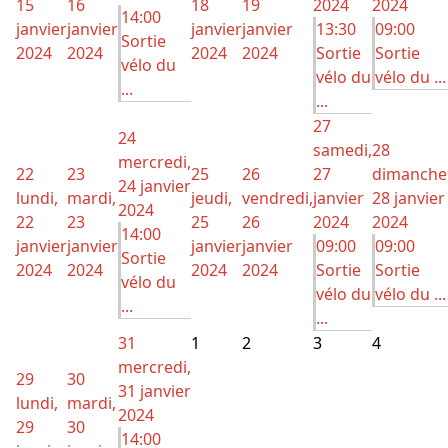
15
16
18
19
2024
2024
14:00
janvier
janvier
janvier
janvier
13:30
09:00
Sortie
2024
2024
2024
2024
Sortie
Sortie
vélo du
vélo du
vélo du ...
...
...
27
24
samedi,
28
mercredi,
22
23
25
26
27
dimanche
24 janvier
lundi,
mardi,
jeudi,
vendredi,
janvier
28 janvier
2024
22
23
25
26
2024
2024
14:00
janvier
janvier
janvier
janvier
09:00
09:00
Sortie
2024
2024
2024
2024
Sortie
Sortie
vélo du
vélo du
vélo du ...
...
...
31
1
2
3
4
mercredi,
29
30
31 janvier
lundi,
mardi,
2024
29
30
14:00