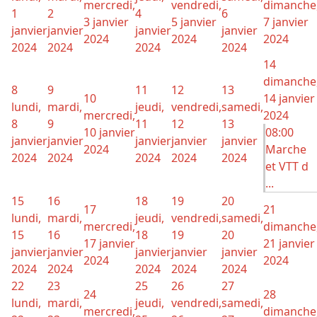
mercredi,
vendredi,
dimanche
1
2
4
6
3 janvier
5 janvier
7 janvier
janvier
janvier
janvier
janvier
2024
2024
2024
2024
2024
2024
2024
14
dimanche
8
9
11
12
13
10
14 janvier
lundi,
mardi,
jeudi,
vendredi,
samedi,
mercredi,
2024
8
9
11
12
13
10 janvier
08:00
janvier
janvier
janvier
janvier
janvier
2024
Marche
2024
2024
2024
2024
2024
et VTT d
...
15
16
18
19
20
17
21
lundi,
mardi,
jeudi,
vendredi,
samedi,
mercredi,
dimanche
15
16
18
19
20
17 janvier
21 janvier
janvier
janvier
janvier
janvier
janvier
2024
2024
2024
2024
2024
2024
2024
22
23
25
26
27
24
28
lundi,
mardi,
jeudi,
vendredi,
samedi,
mercredi,
dimanche