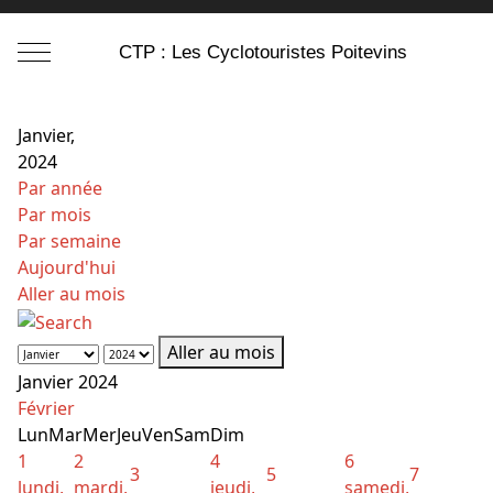
Mobile Menu Toggle
CTP : Les Cyclotouristes Poitevins
Janvier,
2024
Par année
Par mois
Par semaine
Aujourd'hui
Aller au mois
Aller au mois
Janvier 2024
Février
Lun
Mar
Mer
Jeu
Ven
Sam
Dim
1
2
4
6
3
5
7
lundi,
mardi,
jeudi,
samedi,