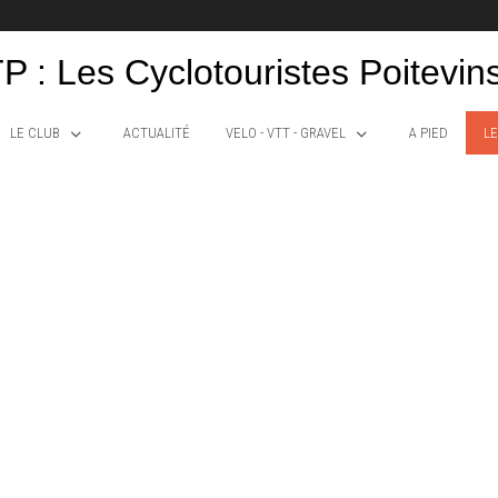
P : Les Cyclotouristes Poitevin
LE CLUB
ACTUALITÉ
VELO - VTT - GRAVEL
A PIED
LE