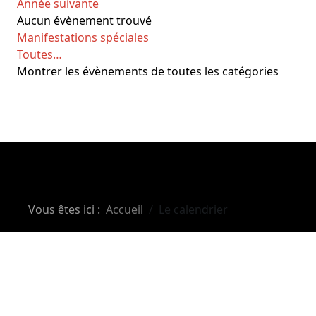
Année suivante
Aucun évènement trouvé
Limite de la pagination
Manifestations spéciales
Toutes…
Montrer les évènements de toutes les catégories
Vous êtes ici :
Accueil
Le calendrier