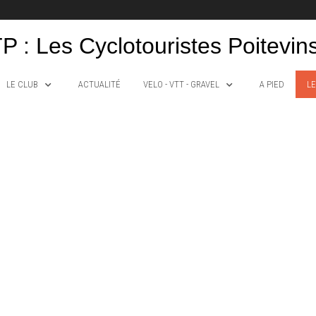
P : Les Cyclotouristes Poitevin
LE CLUB
ACTUALITÉ
VELO - VTT - GRAVEL
A PIED
LE