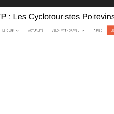
P : Les Cyclotouristes Poitevin
LE CLUB
ACTUALITÉ
VELO - VTT - GRAVEL
A PIED
LE