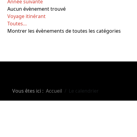
Année suivante
Aucun évènement trouvé
Limite de la pagination
Voyage itinérant
Toutes…
Montrer les évènements de toutes les catégories
Vous êtes ici :
Accueil
Le calendrier