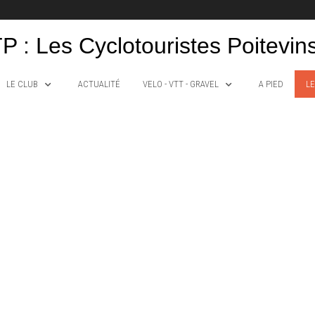
P : Les Cyclotouristes Poitevin
LE CLUB
ACTUALITÉ
VELO - VTT - GRAVEL
A PIED
LE