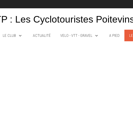
P : Les Cyclotouristes Poitevin
LE CLUB
ACTUALITÉ
VELO - VTT - GRAVEL
A PIED
LE