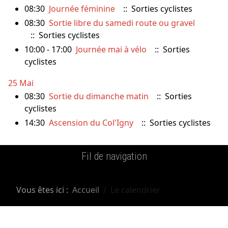
08:30
Journée féminine
:: Sorties cyclistes
08:30
Sortie libre du samedi route ou gravel
:: Sorties cyclistes
10:00 - 17:00
Journée mai à vélo
:: Sorties
cyclistes
25 Mai
08:30
Sortie du dimanche matin
:: Sorties
cyclistes
14:30
Ascension du Col'Igny
:: Sorties cyclistes
Fil de navigation
Vous êtes ici :
Accueil
Le calendrier