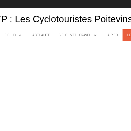
P : Les Cyclotouristes Poitevin
LE CLUB
ACTUALITÉ
VELO - VTT - GRAVEL
A PIED
LE