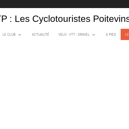
P : Les Cyclotouristes Poitevin
LE CLUB
ACTUALITÉ
VELO - VTT - GRAVEL
A PIED
LE