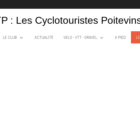
P : Les Cyclotouristes Poitevin
LE CLUB
ACTUALITÉ
VELO - VTT - GRAVEL
A PIED
LE