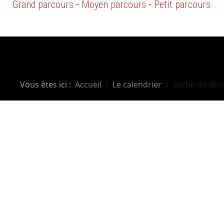
Grand parcours
-
Moyen parcours
-
Petit parcours
Vous êtes ici :
Accueil
Le calendrier
Sortie du di