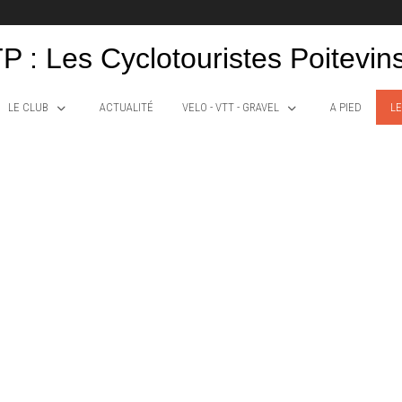
P : Les Cyclotouristes Poitevin
LE CLUB
ACTUALITÉ
VELO - VTT - GRAVEL
A PIED
LE