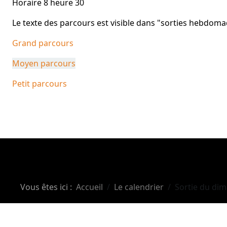
Horaire 8 heure 30
Le texte des parcours est visible dans "sorties hebdom
Grand parcours
Moyen parcours
Petit parcours
Vous êtes ici :
Accueil
Le calendrier
Sortie du dim