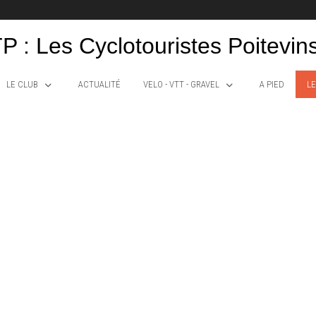
P : Les Cyclotouristes Poitevin
LE CLUB
ACTUALITÉ
VELO - VTT - GRAVEL
A PIED
LE