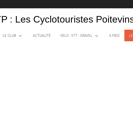
P : Les Cyclotouristes Poitevin
LE CLUB
ACTUALITÉ
VELO - VTT - GRAVEL
A PIED
LE