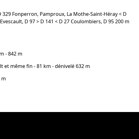
 D 329 Fonperron, Pamproux, La Mothe-Saint-Héray < D
l'Evescault, D 97 > D 141 < D 27 Coulombiers, D 95 200 m
km - 842 m
lt et même fin - 81 km - dénivelé 632 m
1 m