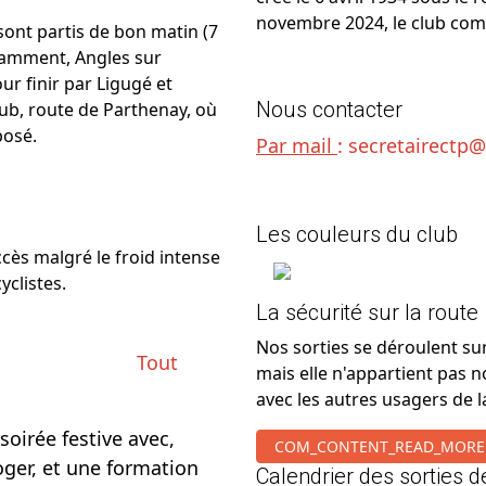
novembre 2024, le club com
 sont partis de bon matin (7
otamment, Angles sur
ur finir par Ligugé et
Nous contacter
lub, route de Parthenay, où
posé.
Par mail
:
secretairectp
Les couleurs du club
ccès malgré le froid intense
yclistes.
La sécurité sur la route
Nos sorties se déroulent sur
Tout
mais elle n'appartient pas n
avec les autres usagers de l
oirée festive avec,
COM_CONTENT_READ_MORE
ger, et une formation
Calendrier des sorties d