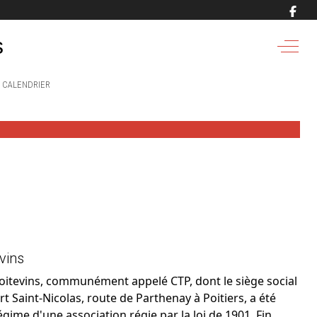
s
Off-C
 CALENDRIER
vins
Poitevins, communément appelé CTP, dont le siège social
t Saint-Nicolas, route de Parthenay à Poitiers, a été
régime d'une association régie par la loi de 1901. Fin