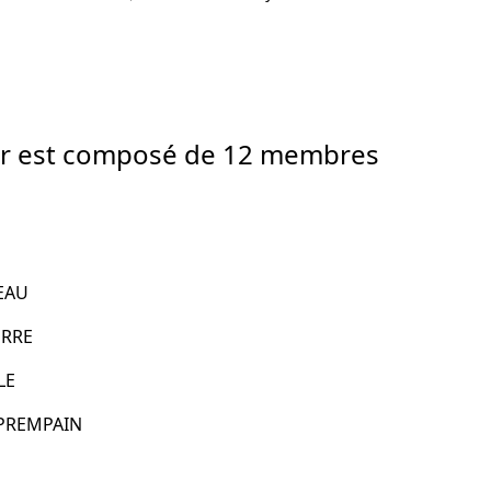
ur est composé de 12 membres
VEAU
ERRE
LE
s PREMPAIN