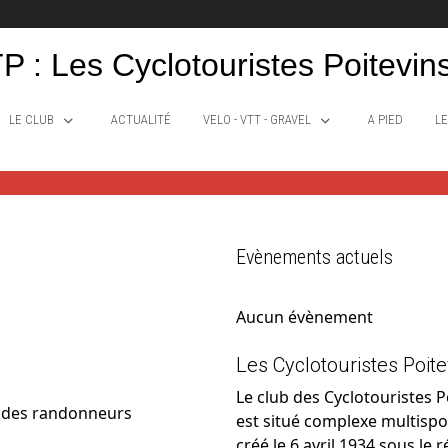
P : Les Cyclotouristes Poitevin
LE CLUB
ACTUALITÉ
VELO - VTT - GRAVEL
A PIED
LE
Evènements actuels
Aucun évènement
Les Cyclotouristes Poite
Le club des Cyclotouristes 
et des randonneurs
est situé complexe multispor
créé le 6 avril 1934 sous le 