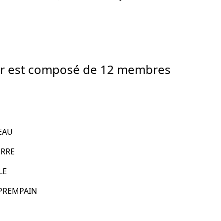
ur est composé de 12 membres
VEAU
ERRE
LE
s PREMPAIN