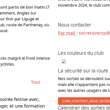
novembre 2024, le club com
 sont partis de bon matin (7
otamment, Angles sur
ur finir par Ligugé et
Nous contacter
lub, route de Parthenay, où
posé.
Par mail
:
secretairectp
Les couleurs du club
ccès malgré le froid intense
yclistes.
La sécurité sur la route
Nos sorties se déroulent sur
Tout
mais elle n'appartient pas n
avec les autres usagers de l
oirée festive avec,
COM_CONTENT_READ_MORE
ger, et une formation
Calendrier des sorties d