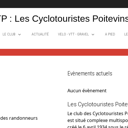
P : Les Cyclotouristes Poitevin
LE CLUB
ACTUALITÉ
VELO - VTT - GRAVEL
A PIED
LE
Evènements actuels
Aucun évènement
Les Cyclotouristes Poite
Le club des Cyclotouristes 
et des randonneurs
est situé complexe multispor
créé le 6 avril 1934 sous le 