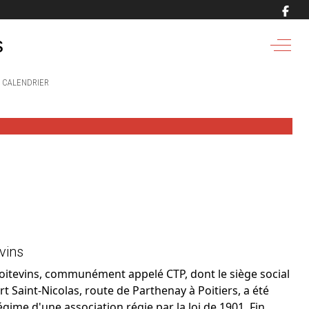
s
Off-C
 CALENDRIER
vins
Poitevins, communément appelé CTP, dont le siège social
t Saint-Nicolas, route de Parthenay à Poitiers, a été
régime d'une association régie par la loi de 1901. Fin